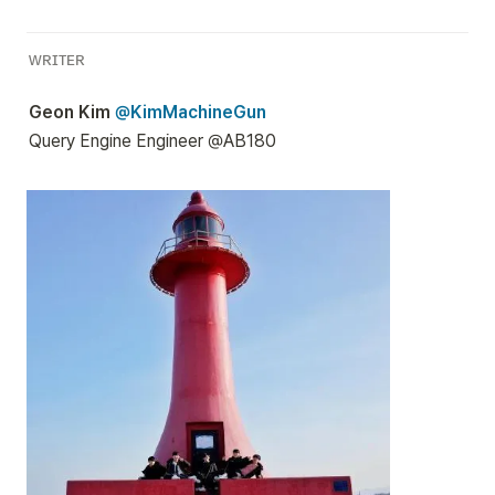
ᴡʀɪᴛᴇʀ
Geon Kim 
@KimMachineGun
Query Engine Engineer @AB180