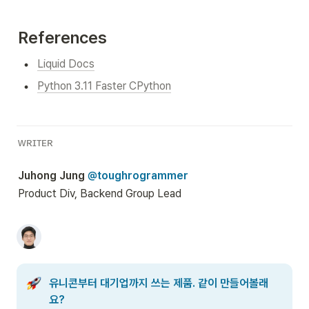
References
•
Liquid Docs
•
Python 3.11 Faster CPython
ᴡʀɪᴛᴇʀ
Juhong Jung 
@toughrogrammer
Product Div, Backend Group Lead
유니콘부터 대기업까지 쓰는 제품. 같이 만들어볼래
요?