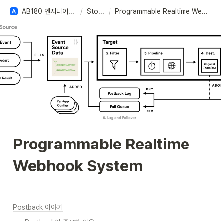
AB180 엔지니어링 베이스
/
Stories
/
Programmable Realtime Webhook System
Programmable Realtime 
Webhook System
Postback 이야기