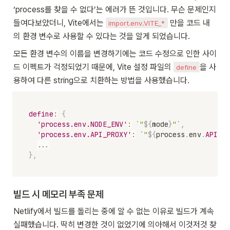
‘process를 찾을 수 없다’는 에러가 뜬 것입니다. 무슨 문제인지 
들여다보았더니, Vite에서는 
 만을 코드 내
import.env.VITE_*
의 환경 변수로 사용할 수 있다는 것을 알게 되었습니다. 
모든 환경 변수의 이름을 변경하기에는 코드 수정으로 인한 사이
드 이펙트가 걱정되었기 때문에, Vite 설정 파일의 
을 사
define
용하여 다른 string으로 치환하는 방법을 사용했습니다.
define
:
{
'process.env.NODE_ENV'
:
`
"
${
mode
}
"
`
,
'process.env.API_PROXY'
:
`
"
${
process
.
env
.
API_PR
...
}
,
빌드 시 메모리 부족 문제
Netlify에서 빌드를 돌리는 중에 알 수 없는 이유로 빌드가 계속 
실패했습니다. 딱히 변경한 것이 없었기에 의아해서 이것저것 찾